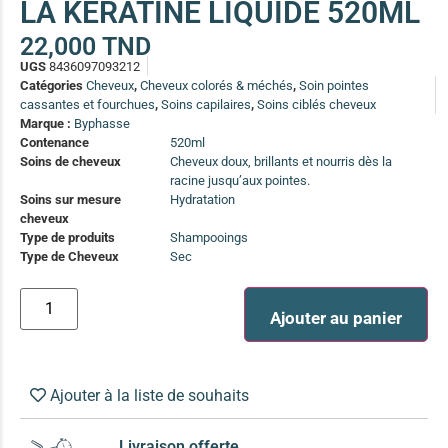
LA KÉRATINE LIQUIDE 520ML
(13)
22,000
TND
Soin anti-pelliculaire
(12)
UGS
8436097093212
Soin pointes cassantes et fourchues
(12)
Catégories
Cheveux
,
Cheveux colorés & méchés
,
Soin pointes
cassantes et fourchues
,
Soins capilaires
,
Soins ciblés cheveux
Marque :
Byphasse
Soins Solaires Ciblés
Contenance
520ml
Pour chaque type de peau, une solution
Soins de cheveux
Cheveux doux, brillants et nourris dès la
Soins cibés adultes
(67)
racine jusqu’aux pointes.
Soins sur mesure
Hydratation
Soins ciblé bébé (0-5 ans)
(4)
cheveux
Type de produits
Shampooings
Soins ciblé enfants / adolescent (5-18 ans)
(3)
Box à
Type de Cheveux
Sec
Soins ciblés famille
(4)
compos
Ajouter au panier
Ajouter à la liste de souhaits
Livraison offerte