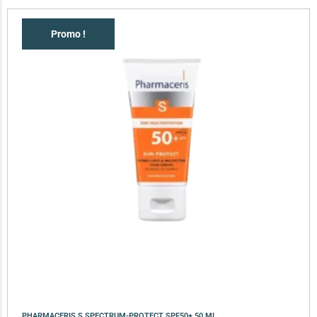
Promo !
PHARMACERIS S SPECTRUM-PROTECT SPF50+ 50 ML