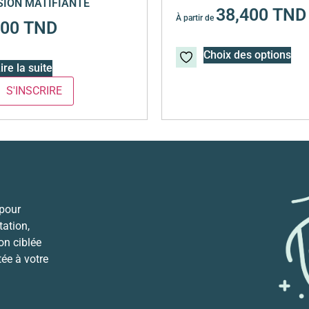
ION MATIFIANTE
38,400
TND
À partir de
700
TND
Choix des options
ire la suite
 pour
ation,
ion ciblée
tée à votre