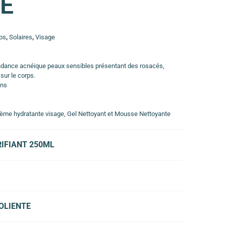
NE
ps
,
Solaires
,
Visage
ndance acnéique peaux sensibles présentant des rosacés,
 sur le corps.
ons
ème hydratante visage, Gel Nettoyant et Mousse Nettoyante
RIFIANT 250ML
OLIENTE