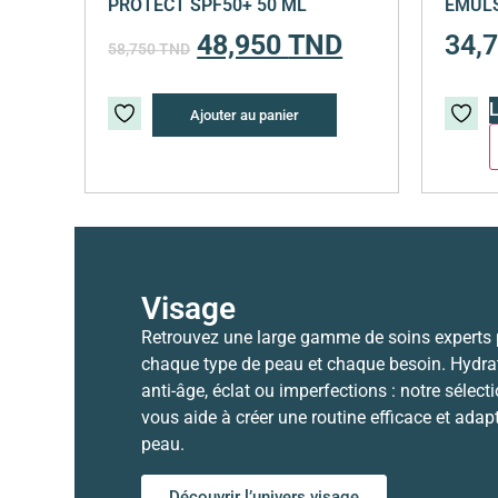
PROTECT SPF50+ 50 ML
EMULS
48,950
TND
34,
58,750
TND
L
Ajouter au panier
Visage
Retrouvez une large gamme de soins experts
chaque type de peau et chaque besoin. Hydrat
anti-âge, éclat ou imperfections : notre sélect
vous aide à créer une routine efficace et adap
peau.
Découvrir l’univers visage