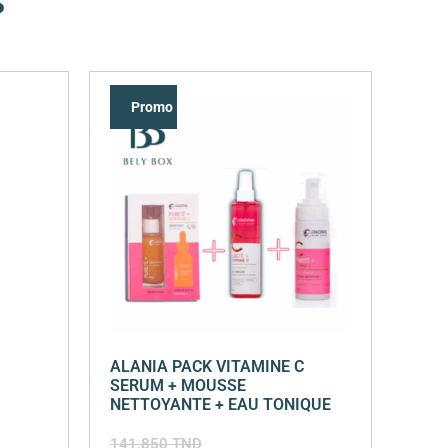
s
Promo !
ALANIA PACK VITAMINE C
SERUM + MOUSSE
NETTOYANTE + EAU TONIQUE
141,850
TND