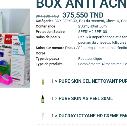
BOX ANTI AC
375,550
TND
394,100
TND
Catégories
BOX BELYBOX
,
Box du moment
,
Cheveux
,
Cor
Contenance
250ml, 40ml, 50ml
Protection Solaire
SPF51+ à SPF100
Soins de peaux
Peaux à Imperfections et à te
psoriais du cheveux, follicules
Soins sur mesure Peaux /
Sébo-régulateur et imperfecti
Corps
Type de peaux
Peau acnéique
Type de produits
Compléments Alimentaires, Cr
1 ×
PURE SKIN GEL NETTOYANT PU
1 ×
PURE SKIN AS PEEL 30ML
1 ×
DUCRAY ICTYANE HD CREME EM