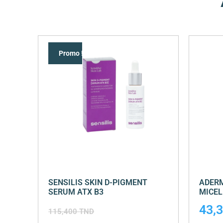
Promo !
SENSILIS SKIN D-PIGMENT
ADERM
SERUM ATX B3
MICEL
43,
115,400
TND