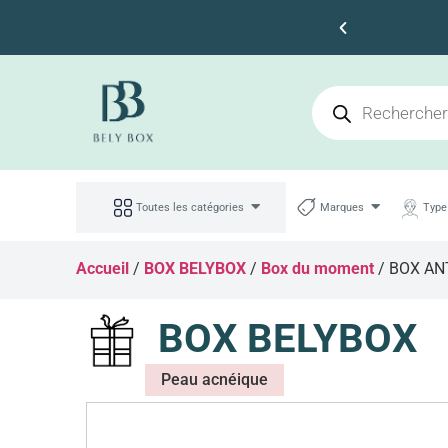
s 100dt d'achat
Toutes les catégories
Marques
Type
Accueil
/
BOX BELYBOX
/
Box du moment
/ BOX AN
BOX BELYBOX
Peau acnéique