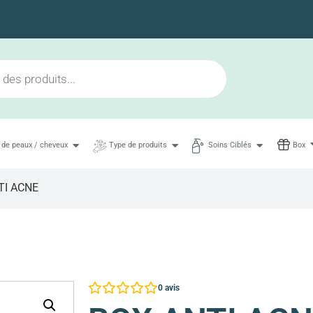
Livraison en 48h maximum
 de peaux / cheveux
Type de produits
Soins Ciblés
Box
TI ACNE
0
avis