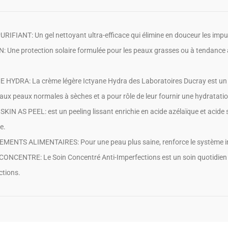
URIFIANT: Un gel nettoyant ultra-efficace qui élimine en douceur les impu
: Une protection solaire formulée pour les peaux grasses ou à tendance a
 HYDRA: La crème légère Ictyane Hydra des Laboratoires Ducray est un soi
 aux peaux normales à sèches et a pour rôle de leur fournir une hydratati
SKIN AS PEEL: est un peeling lissant enrichie en acide azélaïque et acide
e.
MENTS ALIMENTAIRES: Pour une peau plus saine, renforce le système 
CONCENTRE: Le Soin Concentré Anti-Imperfections est un soin quotidien co
ctions.