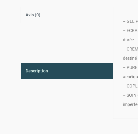
Avis (0)
– GEL P
– ECRAN
durée.
– CREME
destiné
– PURE 
Description
acnéiqu
– COPLE
– SOIN 
imperfe