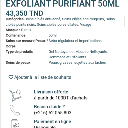
EXFOLIANT PURIFIANT 50ML
(13)
43,350
TND
Soin anti-pelliculaire
(12)
Catégories
Soins ciblés anti-acné
,
Soins ciblés anti-rougeurs
,
Soins
Soin pointes cassantes et fourchues
(12)
ciblés points noirs
,
Soins ciblés pores dilatés
,
Visage
Marque :
Biretix
Contenance
50ml
Soins Solaires Ciblés
Soins sur mesure Peaux /
Sébo-régulateur et imperfections
Pour chaque type de peau, une solution
Corps
Soins cibés adultes
(67)
Type de produits
Gel Nettoyant et Mousse Nettoyante,
Gommage et Exfoliants
Soins ciblé bébé (0-5 ans)
(4)
Soins de peaux
Peaux grasses, sujettes aux tâches
Soins ciblé enfants / adolescent (5-18 ans)
(3)
Box à
Ajouter à la liste de souhaits
Soins ciblés famille
(4)
compos
Livraison offerte
à partir de 100DT d’achats
Besoin d'aide ?
(+216) 52 055-803
Paiement en ligne
Disponible