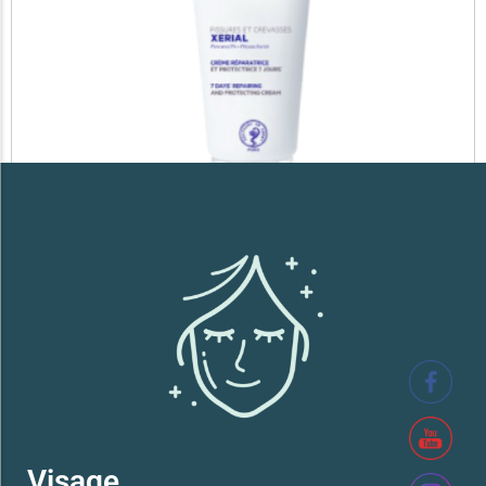
SVR XERIAL FISSURES ET CREVASSES
41,700
TND
Lire la suite
Visage