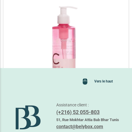
Vers le haut
Assistance client :
(+216) 52 055-803
ALANIA PURETE + VIT C GEL NETTOYANT
51, Rue Mokhtar Attia Bab Bhar Tunis
37,350
TND
contact@belybox.com