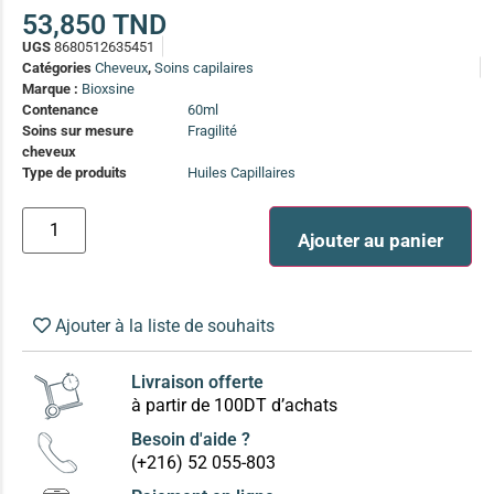
(13)
53,850
TND
UGS
8680512635451
Soin anti-pelliculaire
(12)
Catégories
Cheveux
,
Soins capilaires
Soin pointes cassantes et fourchues
(12)
Marque :
Bioxsine
Contenance
60ml
Soins sur mesure
Fragilité
Soins Solaires Ciblés
cheveux
Pour chaque type de peau, une solution
Type de produits
Huiles Capillaires
Soins cibés adultes
(67)
Soins ciblé bébé (0-5 ans)
(4)
Ajouter au panier
Soins ciblé enfants / adolescent (5-18 ans)
(3)
Box à
Soins ciblés famille
(4)
compos
Ajouter à la liste de souhaits
Livraison offerte
à partir de 100DT d’achats
Besoin d'aide ?
(+216) 52 055-803