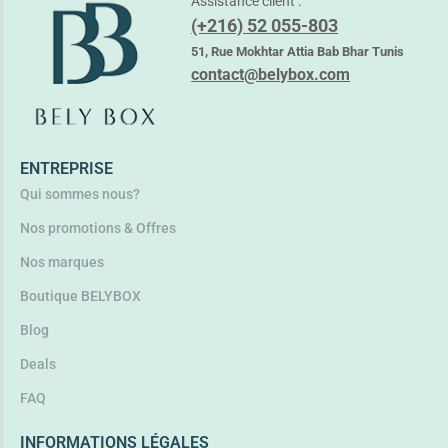
Assistance client :
(+216) 52 055-803
BIO ORIENT HUILE DE NOIX COCO
51, Rue Mokhtar Attia Bab Bhar Tunis
4,450
TND
À partir de
contact@belybox.com
Lire la suite
ENTREPRISE
Qui sommes nous?
Nos promotions & Offres
Nos marques
Boutique BELYBOX
Blog
Deals
FAQ
INFORMATIONS LÉGALES