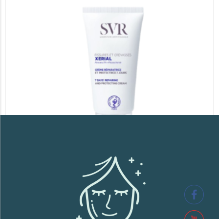
SVR XERIAL FISSURES ET CREVASSES
41,700
TND