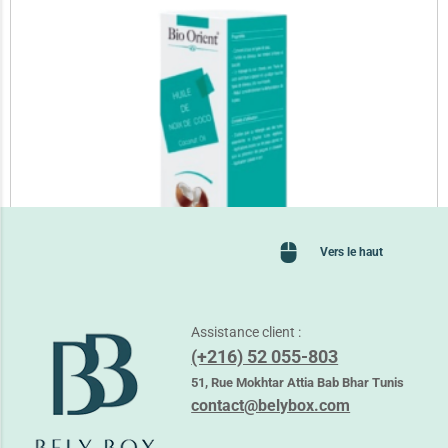
Vers le haut
Assistance client :
(+216) 52 055-803
BIO ORIENT HUILE DE NOIX COCO
51, Rue Mokhtar Attia Bab Bhar Tunis
4,450
TND
À partir de
contact@belybox.com