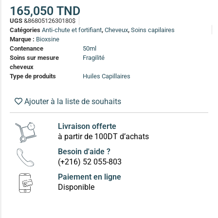
(13)
165,050
TND
UGS
&8680512630180$
Soin anti-pelliculaire
(12)
Catégories
Anti-chute et fortifiant
,
Cheveux
,
Soins capilaires
Soin pointes cassantes et fourchues
(12)
Marque :
Bioxsine
Contenance
50ml
Soins sur mesure
Fragilité
Soins Solaires Ciblés
cheveux
Pour chaque type de peau, une solution
Type de produits
Huiles Capillaires
Soins cibés adultes
(67)
Soins ciblé bébé (0-5 ans)
(4)
Ajouter à la liste de souhaits
Soins ciblé enfants / adolescent (5-18 ans)
(3)
Box à
Livraison offerte
Soins ciblés famille
(4)
compos
à partir de 100DT d’achats
Besoin d'aide ?
(+216) 52 055-803
Paiement en ligne
Disponible