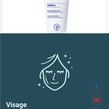
SVR XERIAL FISSURES ET CREVASSES
41,700
TND
Lire la suite
Visage