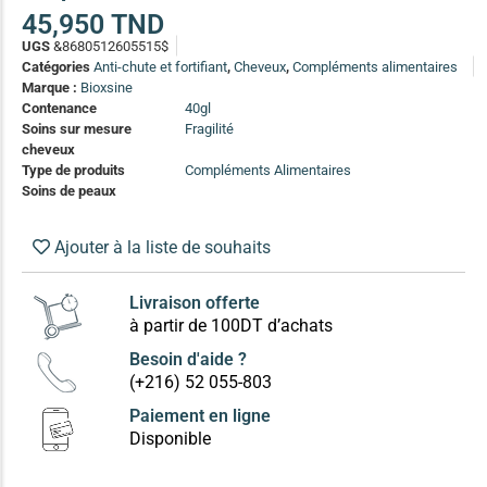
(13)
45,950
TND
UGS
&8680512605515$
Soin anti-pelliculaire
(12)
Catégories
Anti-chute et fortifiant
,
Cheveux
,
Compléments alimentaires
Soin pointes cassantes et fourchues
(12)
Marque :
Bioxsine
Contenance
40gl
Soins sur mesure
Fragilité
Soins Solaires Ciblés
cheveux
Pour chaque type de peau, une solution
Type de produits
Compléments Alimentaires
Soins cibés adultes
(67)
Soins de peaux
Soins ciblé bébé (0-5 ans)
(4)
Ajouter à la liste de souhaits
Soins ciblé enfants / adolescent (5-18 ans)
(3)
Box à
Soins ciblés famille
(4)
compos
Livraison offerte
à partir de 100DT d’achats
Besoin d'aide ?
(+216) 52 055-803
Paiement en ligne
Disponible