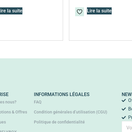
ire la suite
Lire la suite
RISE
INFORMATIONS LÉGALES
NEW
O
es nous?
FAQ
B
tions & Offres
Condition générales d’utilisation (CGU)
P
ues
Politique de confidentialité
 BELYBOX