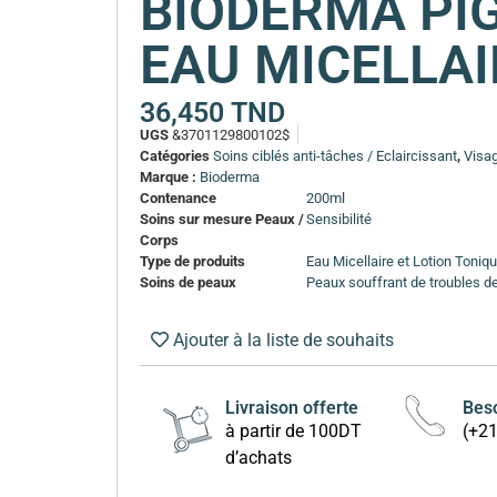
BIODERMA PI
EAU MICELLAI
36,450
TND
UGS
&3701129800102$
Catégories
Soins ciblés anti-tâches / Eclaircissant
,
Visa
Marque :
Bioderma
Contenance
200ml
Soins sur mesure Peaux /
Sensibilité
Corps
Type de produits
Eau Micellaire et Lotion Toniq
Soins de peaux
Peaux souffrant de troubles d
Ajouter à la liste de souhaits
Livraison offerte
Beso
à partir de 100DT
(+2
d’achats