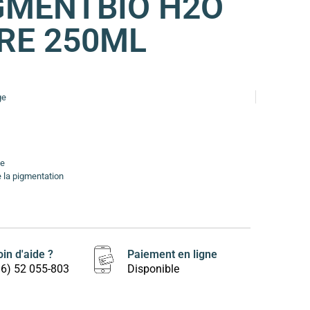
GMENTBIO H2O
RE 250ML
ge
ue
e la pigmentation
in d'aide ?
Paiement en ligne
16) 52 055-803
Disponible