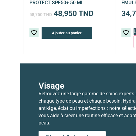
PROTECT SPF50+ 50 ML
EMULS
48,950
TND
34,
58,750
TND
L
Ajouter au panier
Visage
Retrouvez une large gamme de soins experts
chaque type de peau et chaque besoin. Hydrat
anti-âge, éclat ou imperfections : notre sélect
vous aide à créer une routine efficace et adap
peau.