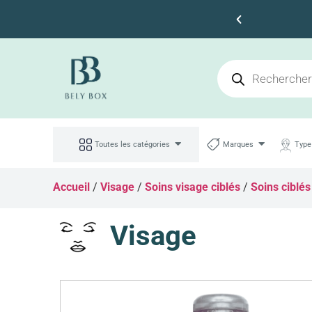
s 100dt d'achat
Toutes les catégories
Marques
Type
Accueil
/
Visage
/
Soins visage ciblés
/
Soins ciblés
Visage