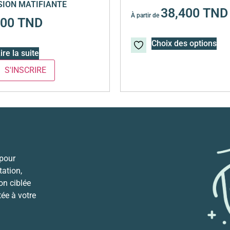
ION MATIFIANTE
38,400
TND
À partir de
700
TND
Choix des options
ire la suite
 pour
ation,
ion ciblée
tée à votre