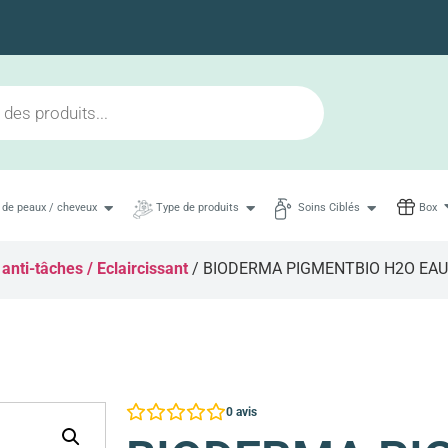
Livraison en 48h maximum
 de peaux / cheveux
Type de produits
Soins Ciblés
Box
 anti-tâches / Eclaircissant
/ BIODERMA PIGMENTBIO H2O EAU
0
avis