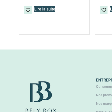
Lire la suite
L
ENTREP
Qui somm
Nos promo
Nos marq
Boutique