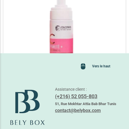
Vers le haut
Assistance client :
(+216) 52 055-803
ALANIA PURETE + VIT C MOUSSE NETTOYANTE
27,750
TND
51, Rue Mokhtar Attia Bab Bhar Tunis
36,150
TND
contact@belybox.com
Ajouter au panier