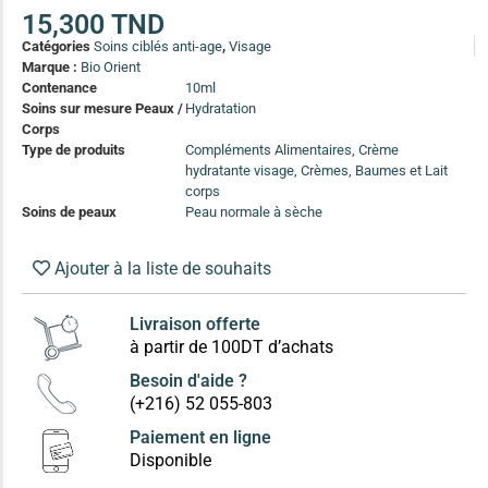
(13)
15,300
TND
Catégories
Soins ciblés anti-age
,
Visage
Soin anti-pelliculaire
(12)
Marque :
Bio Orient
Soin pointes cassantes et fourchues
(12)
Contenance
10ml
Soins sur mesure Peaux /
Hydratation
Corps
Soins Solaires Ciblés
Type de produits
Compléments Alimentaires, Crème
Pour chaque type de peau, une solution
hydratante visage, Crèmes, Baumes et Lait
Soins cibés adultes
(67)
corps
Soins de peaux
Peau normale à sèche
Soins ciblé bébé (0-5 ans)
(4)
Soins ciblé enfants / adolescent (5-18 ans)
(3)
Ajouter à la liste de souhaits
Box à
Soins ciblés famille
(4)
compos
Livraison offerte
à partir de 100DT d’achats
Besoin d'aide ?
(+216) 52 055-803
Paiement en ligne
Disponible