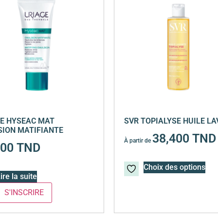
E HYSEAC MAT
SVR TOPIALYSE HUILE L
ION MATIFIANTE
38,400
TND
À partir de
700
TND
Choix des options
ire la suite