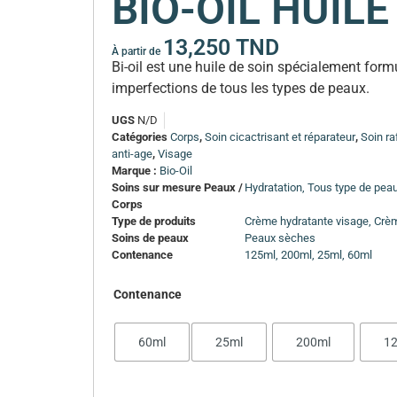
BIO-OIL HUILE
13,250
TND
À partir de
Bi-oil est une huile de soin spécialement formul
imperfections de tous les types de peaux.
UGS
N/D
Catégories
Corps
,
Soin cicactrisant et réparateur
,
Soin ra
anti-age
,
Visage
Marque :
Bio-Oil
Soins sur mesure Peaux /
Hydratation, Tous type de pea
Corps
Type de produits
Crème hydratante visage, Crè
Soins de peaux
Peaux sèches
Contenance
125ml, 200ml, 25ml, 60ml
Contenance
60ml
25ml
200ml
1