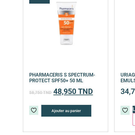
PHARMACERIS S SPECTRUM-
URIAG
PROTECT SPF50+ 50 ML
EMULS
48,950
TND
34,
58,750
TND
L
Ajouter au panier