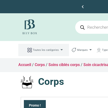
s 100dt d'achat
Toutes les catégories
Marques
Type
Accueil
/
Corps
/
Soins ciblés corps
/
Soin cicactris
Corps
Promo !