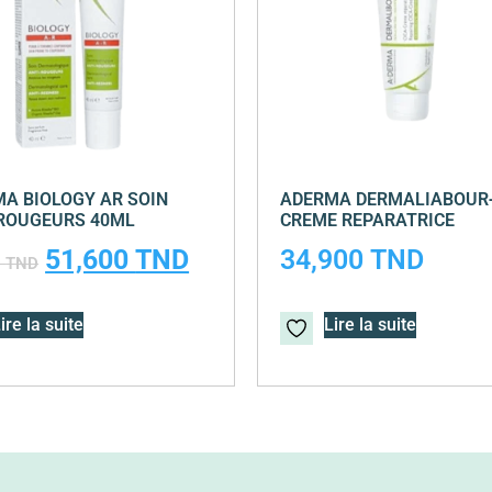
A BIOLOGY AR SOIN
ADERMA DERMALIABOUR+
ROUGEURS 40ML
CREME REPARATRICE
51,600
TND
34,900
TND
0
TND
ire la suite
Lire la suite