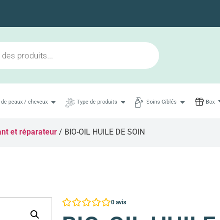
Livraison en 48h maximum
 de peaux / cheveux
Type de produits
Soins Ciblés
Box
ant et réparateur
/ BIO-OIL HUILE DE SOIN
0
avis