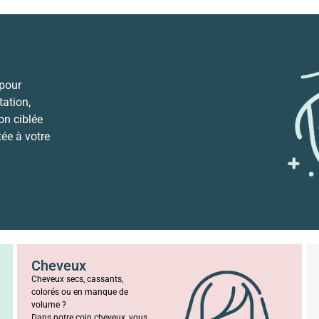
 pour
ation,
ion ciblée
tée à votre
Cheveux
Cheveux secs, cassants,
colorés ou en manque de
volume ?
Dans notre coin cheveux, vous