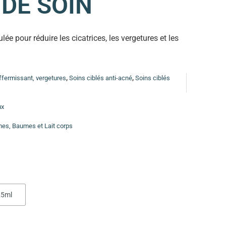
 DE SOIN
ée pour réduire les cicatrices, les vergetures et les
ffermissant, vergetures
,
Soins ciblés anti-acné
,
Soins ciblés
ux
mes, Baumes et Lait corps
25ml