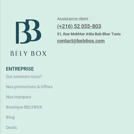
Assistance client :
(+216) 52 055-803
APOTHICA SUN PROTECT HUILE D’ÉTÉ BRONZANTE SPF10
28,100
TND
51, Rue Mokhtar Attia Bab Bhar Tunis
33,900
TND
contact@belybox.com
Ajouter au panier
ENTREPRISE
Qui sommes nous?
Nos promotions & Offres
Nos marques
Boutique BELYBOX
Blog
Deals