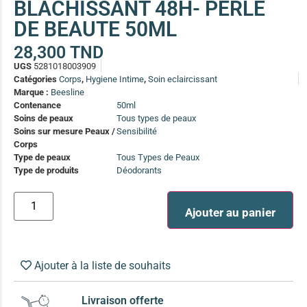
BLACHISSANT 48H- PERLE
(13)
DE BEAUTE 50ML
Soin anti-pelliculaire
(12)
28,300
TND
Soin pointes cassantes et fourchues
(12)
UGS
5281018003909
Catégories
Corps
,
Hygiene Intime
,
Soin eclaircissant
Soins Solaires Ciblés
Marque :
Beesline
Pour chaque type de peau, une solution
Contenance
50ml
Soins cibés adultes
(67)
Soins de peaux
Tous types de peaux
Soins sur mesure Peaux /
Sensibilité
Soins ciblé bébé (0-5 ans)
(4)
Corps
Type de peaux
Tous Types de Peaux
Soins ciblé enfants / adolescent (5-18 ans)
(3)
Type de produits
Déodorants
Box à
Soins ciblés famille
(4)
compos
Ajouter au panier
Ajouter à la liste de souhaits
Livraison offerte