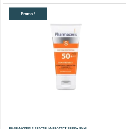
Promo !
PHARMACERIS S SPECTRUM-PROTECT SPF50+ 50 ML