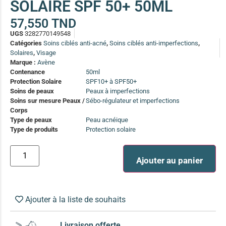
SOLAIRE SPF 50+ 50ML
(13)
57,550
TND
Soin anti-pelliculaire
(12)
UGS
3282770149548
Soin pointes cassantes et fourchues
(12)
Catégories
Soins ciblés anti-acné
,
Soins ciblés anti-imperfections
,
Solaires
,
Visage
Marque :
Avène
Soins Solaires Ciblés
Contenance
50ml
Pour chaque type de peau, une solution
Protection Solaire
SPF10+ à SPF50+
Soins cibés adultes
(67)
Soins de peaux
Peaux à imperfections
Soins sur mesure Peaux /
Sébo-régulateur et imperfections
Soins ciblé bébé (0-5 ans)
(4)
Corps
Type de peaux
Peau acnéique
Soins ciblé enfants / adolescent (5-18 ans)
(3)
Box à
Type de produits
Protection solaire
Soins ciblés famille
(4)
compos
Ajouter au panier
Ajouter à la liste de souhaits
Livraison offerte